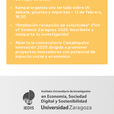
Kampal organiza una tertulia sobre IA:
debate, picoteo y expertos – 13 de febrero,
18:30
*Ampliación recepción de solicitudes* ¡Pint
of Science Zaragoza 2025: Inscríbete y
comparte tu investigación!
Abierta la convocatoria CaixaImpulse
Innovación 2025 dirigida a promover
proyectos innovadores con potencial de
impacto social y económico.