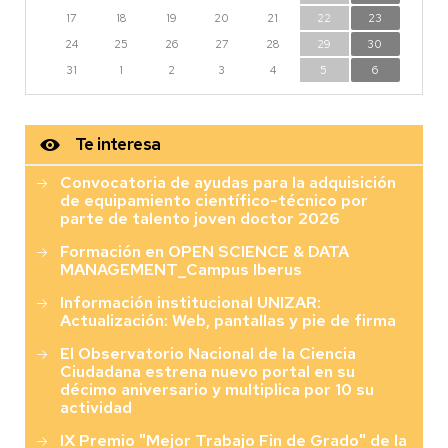
17
18
19
20
21
22
23
24
25
26
27
28
29
30
31
1
2
3
4
5
6
Te interesa
Convocatoria de ayudas para la adquisición
de equipamiento científico-técnico por
parte de talento joven doctor 2026
Formación en OPEN SCIENCE & DATA
MANAGEMENT_Campus Iberus
Información institucional UNIZAR:
Actualización: Web, pantallas y pie de firma
El Observatorio Nacional de la Ciencia
Ciudadana estrena nuevo portal en su
décimo aniversario y multiplica por 10 su
actividad
IX Premio "Mejor Trabajo Fin de Grado" de la