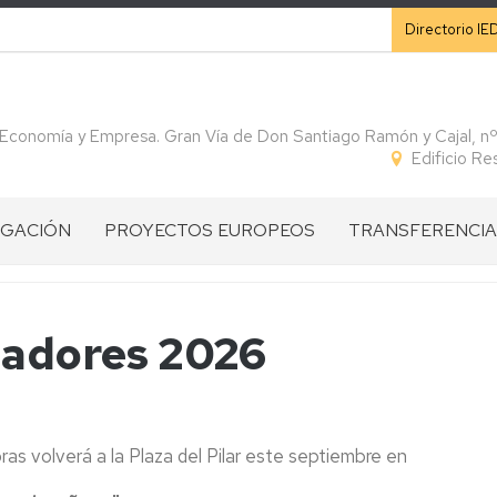
Secunda
Directorio IE
 Economía y Empresa. Gran Vía de Don Santiago Ramón y Cajal, n
Edificio R
IGACIÓN
PROYECTOS EUROPEOS
TRANSFERENCIA
CONVOCATORIAS
CÁTEDRAS
IGACIÓN
PROGRAMA
VISION
SPIN
gadores 2026
HORIZONTE
GENERAL
OFF
S
EUROPA
HE
ARTÍCULOS
IGACIÓN
PROGRAMA
PILAR
INTERREG
DIVULGATIVOS
INTERREG
I:
SUDOE
s volverá a la Plaza del Pilar este septiembre en
ROS
SUDOE
ERC
CONVENIOS
Ficha