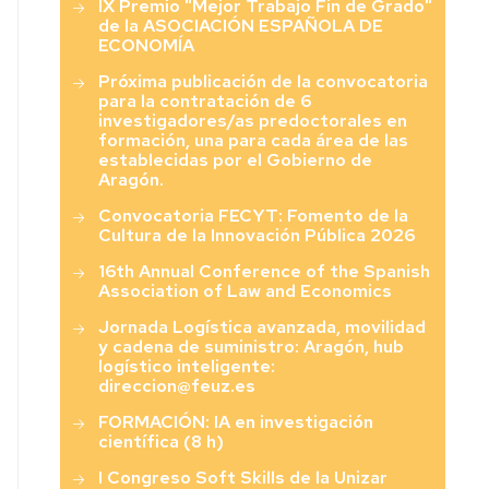
IX Premio "Mejor Trabajo Fin de Grado"
Económicas
de la ASOCIACIÓN ESPAÑOLA DE
y
ECONOMÍA
Sociales”
Próxima publicación de la convocatoria
para la contratación de 6
investigadores/as predoctorales en
formación, una para cada área de las
establecidas por el Gobierno de
Aragón.
Convocatoria FECYT: Fomento de la
Cultura de la Innovación Pública 2026
16th Annual Conference of the Spanish
Association of Law and Economics
Jornada Logística avanzada, movilidad
y cadena de suministro: Aragón, hub
logístico inteligente:
direccion@feuz.es
FORMACIÓN: IA en investigación
científica (8 h)
I Congreso Soft Skills de la Unizar