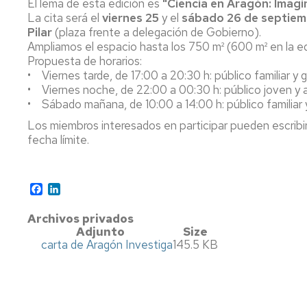
El lema de esta edición es
IEDIS
"Ciencia en Aragón: Imagi
LÍNEA
PERSONAL
DE
La cita será el
PTGAS
viernes 25
y el
sábado 26 de septie
INVEST
III
Pilar
(plaza frente a delegación de Gobierno).
CONGRESO
CONSEJO
Ampliamos el espacio hasta los 750 m² (600 m² en la ed
IEDIS
IEDIS
ASESOR
Propuesta de horarios:
ATRAE
• Viernes tarde, de 17:00 a 20:30 h: público familiar y 
TALEN
IV
MEMORIA
• Viernes noche, de 22:00 a 00:30 h: público joven y 
INTERN
CONGRESO
CREACIÓN
• Sábado mañana, de 10:00 a 14:00 h: público familiar 
IEDIS
-
Los miembros interesados en participar pueden escribir
PROYE
REGLAMENTO
fecha límite.
NACIO
V
CONGRESO
PLANES
PLAN
IEDIS
DRA.
ESTRATÉGICOS
ESTRATÉGICO
HONOR
I+D+i
I+D+i
Facebook
LinkedIn
CAUSA
2026-
OTROS
2025
SEHO
2030
2025
MEMORIAS
MEMORIA
Archivos privados
IEDIS
ANUALES
2025
2026
INTERGEDI
Adjunto
Size
BEHAVI
PLAN
REAL
2026
carta de Aragón Investiga
145.5 KB
LAB
ESTRATÉGICO
AND
INTERNATIONAL
MEMORIA
I+D+i
IMAGINED
CONFERENCE
2024
2021-
SPACES
2025
IN
SEING
MEMORIA