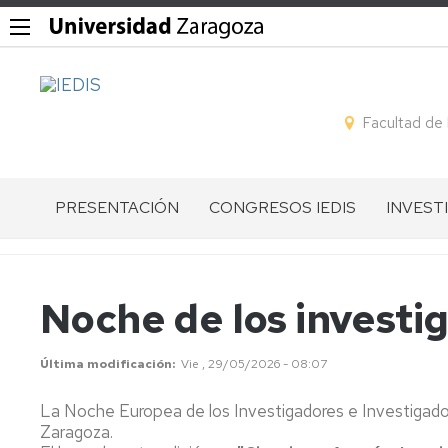
Facultad de
PRESENTACIÓN
CONGRESOS IEDIS
INVEST
QUÉ
GESTIÓN
LÍNEAS
ES
DE
DE
EL
CONGRESOS
INVEST
Noche de los investi
IEDIS
I
GRUPO
EQUIPO
CONGRESO
DE
Última modificación
Vie , 29/05/2026 - 08:07
DIRECTIVO
IEDIS
INVEST
La Noche Europea de los Investigadores e Investigadora
MIEMBROS
II
MIEMB
Zaragoza.
CONGRESO
POR