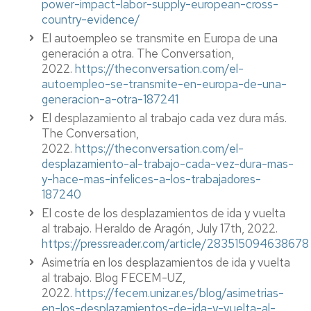
power-impact-labor-supply-european-cross-
country-evidence/
El autoempleo se transmite en Europa de una
generación a otra. The Conversation,
2022.
https://theconversation.com/el-
autoempleo-se-transmite-en-europa-de-una-
generacion-a-otra-187241
El desplazamiento al trabajo cada vez dura más.
The Conversation,
2022.
https://theconversation.com/el-
desplazamiento-al-trabajo-cada-vez-dura-mas-
y-hace-mas-infelices-a-los-trabajadores-
187240
El coste de los desplazamientos de ida y vuelta
al trabajo. Heraldo de Aragón, July 17th, 2022.
https://pressreader.com/article/283515094638678
Asimetría en los desplazamientos de ida y vuelta
al trabajo. Blog FECEM-UZ,
2022.
https://fecem.unizar.es/blog/asimetrias-
en-los-desplazamientos-de-ida-y-vuelta-al-