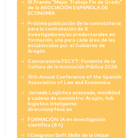
IX Premio "Mejor Trabajo Fin de Grado"
Económicas
de la ASOCIACIÓN ESPAÑOLA DE
y
ECONOMÍA
Sociales”
Próxima publicación de la convocatoria
para la contratación de 6
investigadores/as predoctorales en
formación, una para cada área de las
establecidas por el Gobierno de
Aragón.
Convocatoria FECYT: Fomento de la
Cultura de la Innovación Pública 2026
16th Annual Conference of the Spanish
Association of Law and Economics
Jornada Logística avanzada, movilidad
y cadena de suministro: Aragón, hub
logístico inteligente:
direccion@feuz.es
FORMACIÓN: IA en investigación
científica (8 h)
I Congreso Soft Skills de la Unizar