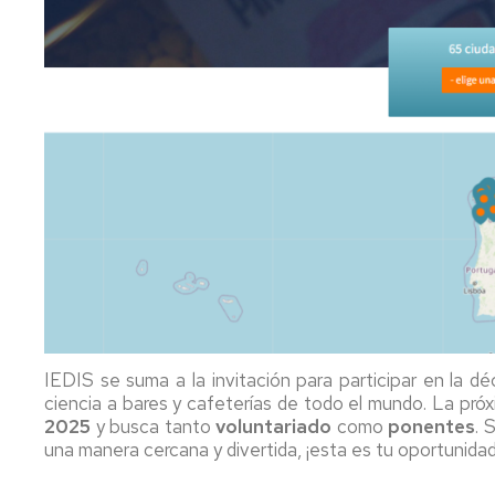
FILM
2026
2023
19H
III
INTERNATIONAL
ENCUENTRO
CONFERENCE
DE
ON
TRABAJO
CONTEMPORARY
SOCIAL
NARRATIVES
IN
III
ENGLISH
NORDIC-
IBERIAN
VII
DOCTORAL
INTERNATIONAL
WORKSHOP
CONFERENCE
ON
ON
BUSINESS
SOCIOLOGY
ECONOMICS
OF
PUBLIC
IEDIS se suma a la invitación para participar en la d
16TH
AND
ciencia a bares y cafeterías de todo el mundo. La próx
ANNUAL
SOCIAL
CONFERENCE
2025
y busca tanto
voluntariado
como
ponentes
. 
POLICIES
OF
una manera cercana y divertida, ¡esta es tu oportunidad
THE
FORO
SPANISH