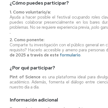
¿Cómo puedes participar?
ARANZADI
ASSOCIATION
OF
1. Como voluntario/a:
HUMAN,
LAW
Ayuda a hacer posible el festival ocupando roles cl
SOCIAL
AND
puedes colaborar presencialmente en los bares dur
&
ECONOMICS
problemas. No se requiere experiencia previa, ¡solo gan
ARTIFICIAL
.
COGNITION
III
IN
CONGRESO
2. Como ponente:
GROUP
INTERNACIONAL
Comparte tu investigación con el público general en c
DECISION
NUEVOS
requisito? Hacerlo accesible y ameno para personas 
AND
RETOS
de 2025 a través de este
formulario
​.
NEGOTIATION
DEL
DERECHO
SOCIETARIO
¿Por qué participar?
Y
FINANCIERO
Pint of Science
es una plataforma ideal para divulg
académico. Además, fomenta el diálogo entre cienci
nuestro día a día.
Información adicional