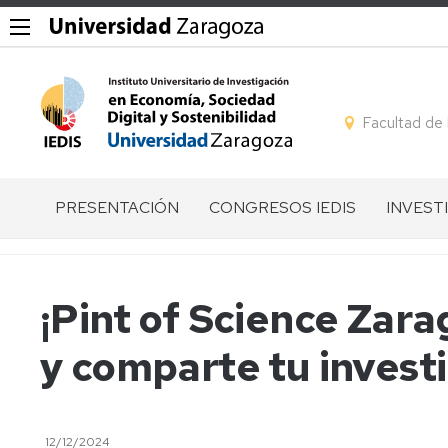
Facultad de
PRESENTACIÓN
CONGRESOS IEDIS
INVEST
QUÉ
GESTIÓN
LÍNEAS
ES
DE
DE
EL
CONGRESOS
INVEST
¡Pint of Science Zara
IEDIS
I
GRUPO
y comparte tu invest
EQUIPO
CONGRESO
DE
DIRECTIVO
IEDIS
INVEST
MIEMBROS
II
MIEMB
CONGRESO
POR
12/12/2024