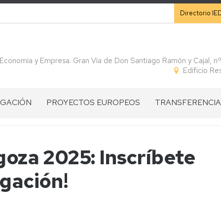
Secunda
Directorio IE
 Economía y Empresa. Gran Vía de Don Santiago Ramón y Cajal, n
Edificio R
IGACIÓN
PROYECTOS EUROPEOS
TRANSFERENCIA
CONVOCATORIAS
CÁTEDRAS
IGACIÓN
PROGRAMA
VISION
SPIN
goza 2025: Inscríbete
HORIZONTE
GENERAL
OFF
S
EUROPA
HE
igación!
ARTÍCULOS
IGACIÓN
PROGRAMA
PILAR
INTERREG
DIVULGATIVOS
INTERREG
I:
SUDOE
ROS
SUDOE
ERC
CONVENIOS
Ficha