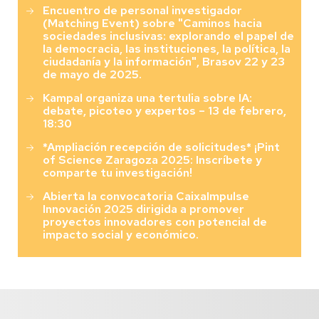
Encuentro de personal investigador
(Matching Event) sobre "Caminos hacia
sociedades inclusivas: explorando el papel de
la democracia, las instituciones, la política, la
ciudadanía y la información", Brasov 22 y 23
de mayo de 2025.
Kampal organiza una tertulia sobre IA:
debate, picoteo y expertos – 13 de febrero,
18:30
*Ampliación recepción de solicitudes* ¡Pint
of Science Zaragoza 2025: Inscríbete y
comparte tu investigación!
Abierta la convocatoria CaixaImpulse
Innovación 2025 dirigida a promover
proyectos innovadores con potencial de
impacto social y económico.