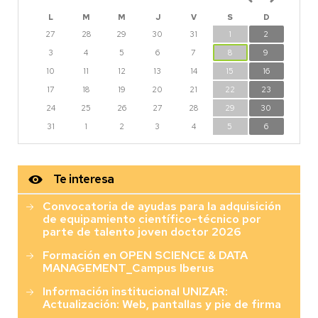
L
M
M
J
V
S
D
27
28
29
30
31
1
2
3
4
5
6
7
8
9
10
11
12
13
14
15
16
17
18
19
20
21
22
23
24
25
26
27
28
29
30
31
1
2
3
4
5
6
Te interesa
Convocatoria de ayudas para la adquisición
de equipamiento científico-técnico por
parte de talento joven doctor 2026
Formación en OPEN SCIENCE & DATA
MANAGEMENT_Campus Iberus
Información institucional UNIZAR:
Actualización: Web, pantallas y pie de firma