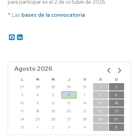
para participar es el 2 de octubre de 2026.
* Las
bases de la convocatoria
Facebook
LinkedIn
Agosto 2026
Paginación
L
M
M
J
V
S
D
27
28
29
30
31
1
2
3
4
5
6
7
8
9
10
11
12
13
14
15
16
17
18
19
20
21
22
23
24
25
26
27
28
29
30
31
1
2
3
4
5
6