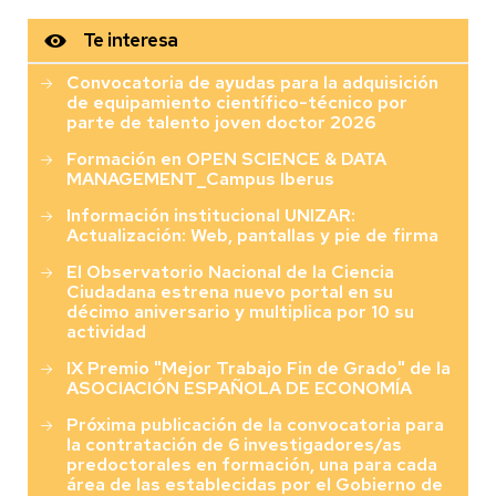
Te interesa
Convocatoria de ayudas para la adquisición
de equipamiento científico-técnico por
parte de talento joven doctor 2026
Formación en OPEN SCIENCE & DATA
MANAGEMENT_Campus Iberus
Información institucional UNIZAR:
Actualización: Web, pantallas y pie de firma
El Observatorio Nacional de la Ciencia
Ciudadana estrena nuevo portal en su
décimo aniversario y multiplica por 10 su
actividad
IX Premio "Mejor Trabajo Fin de Grado" de la
ASOCIACIÓN ESPAÑOLA DE ECONOMÍA
Próxima publicación de la convocatoria para
la contratación de 6 investigadores/as
predoctorales en formación, una para cada
área de las establecidas por el Gobierno de