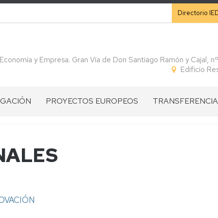
Secunda
Directorio IE
 Economía y Empresa. Gran Vía de Don Santiago Ramón y Cajal, n
Edificio R
IGACIÓN
PROYECTOS EUROPEOS
TRANSFERENCIA
CONVOCATORIAS
CÁTEDRAS
IGACIÓN
PROGRAMA
VISION
SPIN
NALES
HORIZONTE
GENERAL
OFF
S
EUROPA
HE
ARTÍCULOS
IGACIÓN
PROGRAMA
PILAR
INTERREG
DIVULGATIVOS
INTERREG
I:
SUDOE
NOVACIÓN
ROS
SUDOE
ERC
CONVENIOS
Ficha