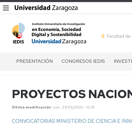
Facultad de
PRESENTACIÓN
CONGRESOS IEDIS
INVEST
QUÉ
GESTIÓN
LÍNEAS
ES
DE
DE
EL
CONGRESOS
INVEST
PROYECTOS NACIO
IEDIS
I
GRUPO
EQUIPO
CONGRESO
DE
Última modificación
Lun , 27/03/2023 - 12:35
DIRECTIVO
IEDIS
INVEST
CONVOCATORIAS MINISTERIO DE CIENCIA E IN
MIEMBROS
II
MIEMB
CONGRESO
POR