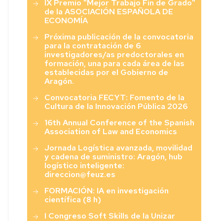
IX Premio "Mejor Trabajo Fin de Grado"
Económicas
de la ASOCIACIÓN ESPAÑOLA DE
y
ECONOMÍA
Sociales”
Próxima publicación de la convocatoria
para la contratación de 6
investigadores/as predoctorales en
formación, una para cada área de las
establecidas por el Gobierno de
Aragón.
Convocatoria FECYT: Fomento de la
Cultura de la Innovación Pública 2026
16th Annual Conference of the Spanish
Association of Law and Economics
Jornada Logística avanzada, movilidad
y cadena de suministro: Aragón, hub
logístico inteligente:
direccion@feuz.es
FORMACIÓN: IA en investigación
científica (8 h)
I Congreso Soft Skills de la Unizar