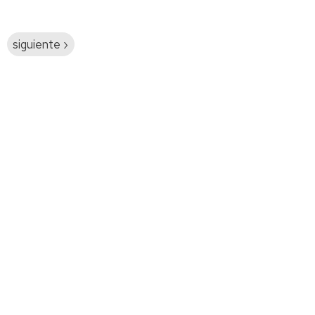
Siguiente
siguiente ›
página