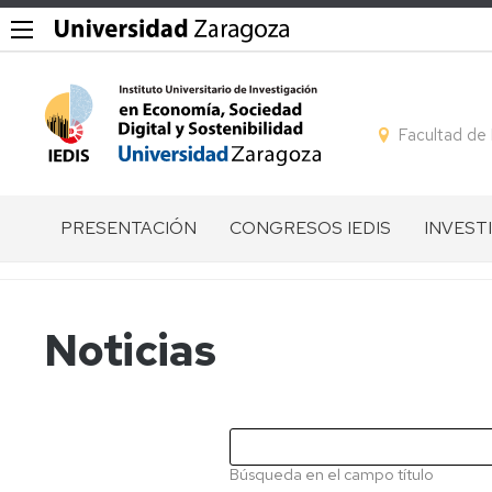
Facultad de
PRESENTACIÓN
CONGRESOS IEDIS
INVEST
QUÉ
GESTIÓN
LÍNEAS
ES
DE
DE
EL
CONGRESOS
INVEST
Noticias
IEDIS
I
GRUPO
EQUIPO
CONGRESO
DE
DIRECTIVO
IEDIS
INVEST
MIEMBROS
II
MIEMB
Búsqueda en el campo título
CONGRESO
POR