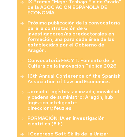
IX Premio "Mejor Trabajo Fin de Grado"
Económicas
de la ASOCIACIÓN ESPAÑOLA DE
y
ECONOMÍA
Sociales”
Próxima publicación de la convocatoria
para la contratación de 6
investigadores/as predoctorales en
formación, una para cada área de las
establecidas por el Gobierno de
Aragón.
Convocatoria FECYT: Fomento de la
Cultura de la Innovación Pública 2026
16th Annual Conference of the Spanish
Association of Law and Economics
Jornada Logística avanzada, movilidad
y cadena de suministro: Aragón, hub
logístico inteligente:
direccion@feuz.es
FORMACIÓN: IA en investigación
científica (8 h)
I Congreso Soft Skills de la Unizar