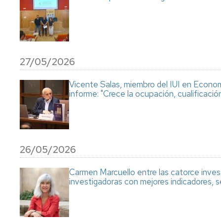
ARANZADI
ASSOCIATION
OF
HUMAN,
LAW
SOCIAL
AND
&
ECONOMICS
ARTIFICIAL
27/05/2026
COGNITION
III
IN
CONGRESO
Vicente Salas, miembro del IUI en Economí
GROUP
INTERNACIONAL
informe: "Crece la ocupación, cualificació
DECISION
NUEVOS
AND
RETOS
NEGOTIATION
DEL
DERECHO
SOCIETARIO
Y
26/05/2026
FINANCIERO
Carmen Marcuello entre las catorce inves
investigadoras con mejores indicadores,