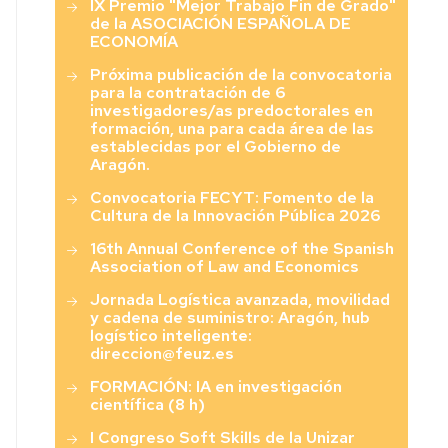
IX Premio "Mejor Trabajo Fin de Grado"
Económicas
de la ASOCIACIÓN ESPAÑOLA DE
y
ECONOMÍA
Sociales”
Próxima publicación de la convocatoria
para la contratación de 6
investigadores/as predoctorales en
formación, una para cada área de las
establecidas por el Gobierno de
Aragón.
Convocatoria FECYT: Fomento de la
Cultura de la Innovación Pública 2026
16th Annual Conference of the Spanish
Association of Law and Economics
Jornada Logística avanzada, movilidad
y cadena de suministro: Aragón, hub
logístico inteligente:
direccion@feuz.es
FORMACIÓN: IA en investigación
científica (8 h)
I Congreso Soft Skills de la Unizar