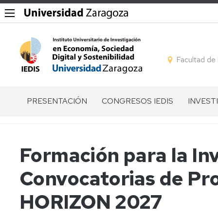
Facultad de
PRESENTACIÓN
CONGRESOS IEDIS
INVEST
QUÉ
GESTIÓN
LÍNEAS
ES
DE
DE
EL
CONGRESOS
INVEST
Formación para la Inv
IEDIS
I
GRUPO
Convocatorias de Pr
EQUIPO
CONGRESO
DE
DIRECTIVO
IEDIS
INVEST
HORIZON 2027
MIEMBROS
II
MIEMB
CONGRESO
POR