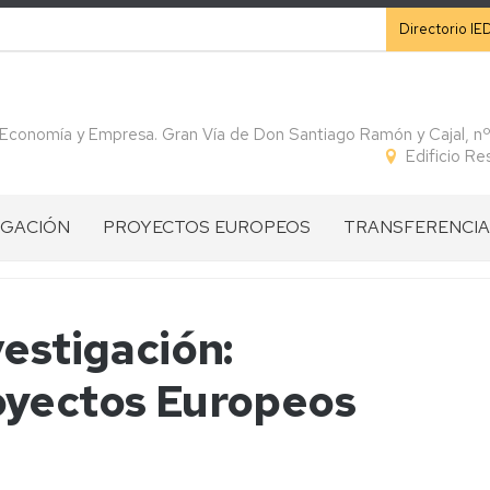
Secunda
Directorio IE
 Economía y Empresa. Gran Vía de Don Santiago Ramón y Cajal, n
Edificio R
IGACIÓN
PROYECTOS EUROPEOS
TRANSFERENCIA
CONVOCATORIAS
CÁTEDRAS
IGACIÓN
PROGRAMA
VISION
SPIN
estigación:
HORIZONTE
GENERAL
OFF
S
EUROPA
HE
oyectos Europeos
ARTÍCULOS
IGACIÓN
PROGRAMA
PILAR
INTERREG
DIVULGATIVOS
INTERREG
I:
SUDOE
ROS
SUDOE
ERC
CONVENIOS
Ficha