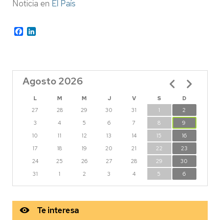
Noticia en
El País
Facebook
LinkedIn
Agosto 2026
Paginación
L
M
M
J
V
S
D
27
28
29
30
31
1
2
3
4
5
6
7
8
9
10
11
12
13
14
15
16
17
18
19
20
21
22
23
24
25
26
27
28
29
30
31
1
2
3
4
5
6
Te interesa