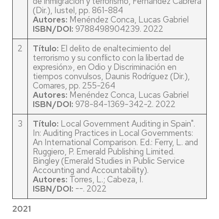
de inmigración y terrorismo, Fernández Cabrera
(Dir.), Iustel, pp. 861-884
Autores:
Menéndez Conca, Lucas Gabriel
ISBN/DOI:
9788498904239. 2022
2
Título:
El delito de enaltecimiento del
terrorismo y su conflicto con la libertad de
expresión», en Odio y Discriminación en
tiempos convulsos, Daunis Rodríguez (Dir.),
Comares, pp. 255-264
Autores:
Menéndez Conca, Lucas Gabriel
ISBN/DOI:
978-84-1369-342-2. 2022
3
Título:
Local Government Auditing in Spain".
In: Auditing Practices in Local Governments:
An International Comparison. Ed.: Ferry, L. and
Ruggiero, P. Emerald Publishing Limited.
Bingley (Emerald Studies in Public Service
Accounting and Accountability).
Autores:
Torres, L.; Cabeza, I.
ISBN/DOI:
--. 2022
2021