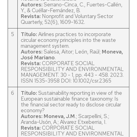
Autores:
Serrano-Cinca, C., Fuertes-Callén,
Y., & Cuéllar-Fernández, B.
Revista:
Nonprofit and Voluntary Sector
Quarterly, 52(6), 1609-1632.
5
Título:
Airlines practices to incorporate
circular economy principles into the waste
management system.
Autores:
Salesa, Aitor; León, Raúl;
Moneva,
José Mariano
.
Revista:
CORPORATE SOCIAL
RESPONSIBILITY AND ENVIRONMENTAL
MANAGEMENT. 30 - 1, pp. 443 - 458. 2023.
ISSN 1535-3958 DOI: 10.1002/csr.2365
6
Título:
Sustainability reporting in view of the
European sustainable finance taxonomy: Is
the financial sector ready to disclose circular
economy?
Autores:
Moneva, J.M
.; Scarpellini, S.;
Aranda-Usón, A.; Alvarez Etxeberria, I.
Revista:
CORPORATE SOCIAL
RESPONSIBILITY AND ENVIRONMENTAL