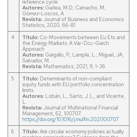
reference cycle
Autores:
Gadea, M.D.; Camacho, M.;
Gómez-Loscos, A
Revista:
Journal of Business and Economics
Statistics, 2020, 66-81
4
Título:
Co-Movements between Eu Ets and
the Energy Markets: A Var-Dcc-Garch
Approach
Autores:
Gargallo, P.; Lample, L.; Miguel, JA;
Salvador, M.
Revista:
Mathematics, 2021, 9, 1-36
5
Título:
Determinants of non-compliant
equity funds with EU portfolio concentration
limits
Autores:
Lobán, L., Sarto, J. L., and Vicente,
L.
Revista:
Journal of Multinational Financial
Management, 62, 100707.
https://doi.org/10.1016/j.mulfin.2021.100707
6
Título:
Are circular economy policies actually