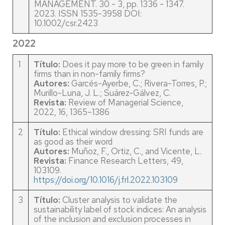
MANAGEMENT. 30 - 3, pp. 1336 - 1347.
2023. ISSN 1535-3958 DOI:
10.1002/csr.2423
2022
1
Título:
Does it pay more to be green in family
firms than in non-family firms?
Autores:
Garcés-Ayerbe, C.; Rivera-Torres, P.;
Murillo-Luna, J. L.; Suárez-Gálvez, C.
Revista:
Review of Managerial Science,
2022, 16, 1365–1386
2
Título:
Ethical window dressing: SRI funds are
as good as their word
Autores:
Muñoz, F., Ortiz, C., and Vicente, L.
Revista:
Finance Research Letters, 49,
103109.
https://doi.org/10.1016/j.frl.2022.103109
3
Título:
Cluster analysis to validate the
sustainability label of stock indices: An analysis
of the inclusion and exclusion processes in