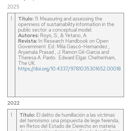
2025
1
Título:
11: Measuring and assessing the
openness of sustainability information in the
public sector: a conceptual model.
Autores:
Royo, S., & Yetano, A.
Revista:
In Research Handbook on Open
Government. Ed.: Mila Gascó-Hernandez ,
Aryamala Prasad , J. Ramon Gil-Garcia and
Theresa A. Pardo. Edward Elgar. Cheltenham,
The UK.
https://doi.org/10.4337/9781035301652.00018
2022
1
Título:
El delito de humillación a las víctimas
del terrorismo: una propuesta de lege ferenda,
en Retos del Estado de Derecho en materia