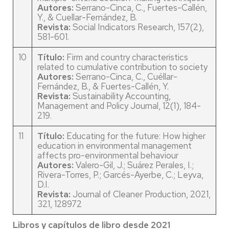
Autores:
Serrano-Cinca, C., Fuertes-Callén,
Y., & Cuellar-Fernández, B.
Revista:
Social Indicators Research, 157(2),
581-601.
10
Título:
Firm and country characteristics
related to cumulative contribution to society
Autores:
Serrano-Cinca, C., Cuéllar-
Fernández, B., & Fuertes-Callén, Y.
Revista:
Sustainability Accounting,
Management and Policy Journal, 12(1), 184-
219.
11
Título:
Educating for the future: How higher
education in environmental management
affects pro-environmental behaviour
Autores:
Valero-Gil, J.; Suárez Perales, I.;
Rivera-Torres, P.; Garcés-Ayerbe, C.; Leyva,
D.I.
Revista:
Journal of Cleaner Production, 2021,
321, 128972
Libros y capítulos de libro desde 2021