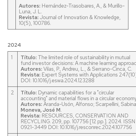
Autores:
Hernández-Trasobares, A., & Murillo-
Luna, J. L.
Revista:
Journal of Innovation & Knowledge,
10(5), 100786.
2024
1
Título:
The limited role of sustainability in mutual
fund investor decisions: A machine learning approac
Autores:
Vilas, P., Andreu, L., & Serrano-Cinca, C.
Revista:
Expert Systems with Applications 247(10)
DOI: 10.1016/j.eswa.2024.123288
2
Título:
Dynamic capabilities for a "circular
accounting" and material flows in a circular economy
Autores:
Aranda-Usón, Alfonso; Scarpellini, Sabina
Moneva, José M
.
Revista:
RESOURCES, CONSERVATION AND
RECYCLING. 209, pp. 107756 [12 pp.]. 2024. ISSN
0921-3449 DOI: 10.1016/j.resconrec.2024.107756