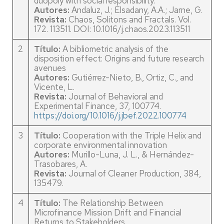
duopoly with social responsibility.
Autores:
Andaluz, J.; Elsadany, A.A.; Jarne, G.
Revista:
Chaos, Solitons and Fractals. Vol.
172. 113511. DOI: 10.1016/j.chaos.2023.113511
2
Título:
A bibliometric analysis of the
disposition effect: Origins and future research
avenues
Autores:
Gutiérrez-Nieto, B., Ortiz, C., and
Vicente, L.
Revista:
Journal of Behavioral and
Experimental Finance, 37, 100774.
https://doi.org/10.1016/j.jbef.2022.100774
3
Título:
Cooperation with the Triple Helix and
corporate environmental innovation
Autores:
Murillo-Luna, J. L., & Hernández-
Trasobares, A.
Revista:
Journal of Cleaner Production, 384,
135479.
4
Título:
The Relationship Between
Microfinance Mission Drift and Financial
Returns to Stakeholders