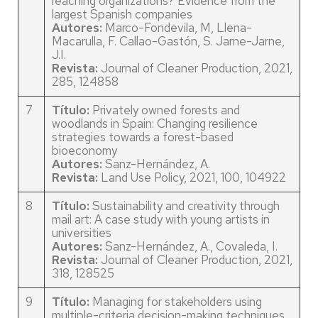
reaching organizations? Evidence from the
largest Spanish companies
Autores:
Marco-Fondevila, M, Llena-
Macarulla, F. Callao-Gastón, S. Jarne-Jarne,
J.I.
Revista:
Journal of Cleaner Production, 2021,
285, 124858
7
Título:
Privately owned forests and
woodlands in Spain: Changing resilience
strategies towards a forest-based
bioeconomy
Autores:
Sanz-Hernández, A.
Revista:
Land Use Policy, 2021, 100, 104922
8
Título:
Sustainability and creativity through
mail art: A case study with young artists in
universities
Autores:
Sanz-Hernández, A., Covaleda, I.
Revista:
Journal of Cleaner Production, 2021,
318, 128525
9
Título:
Managing for stakeholders using
multiple-criteria decision-making techniques