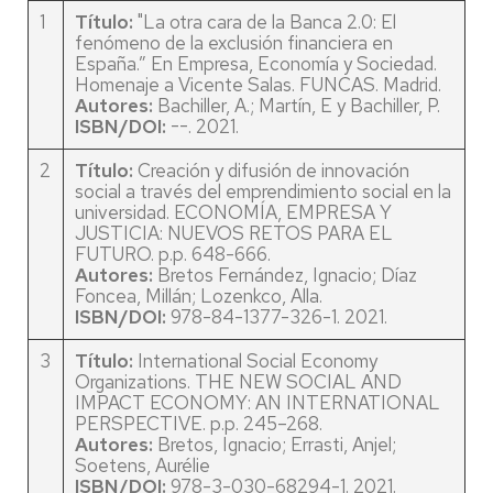
1
Título:
"La otra cara de la Banca 2.0: El
fenómeno de la exclusión financiera en
España.” En Empresa, Economía y Sociedad.
Homenaje a Vicente Salas. FUNCAS. Madrid.
Autores:
Bachiller, A.; Martín, E y Bachiller, P.
ISBN/DOI:
--. 2021.
2
Título:
Creación y difusión de innovación
social a través del emprendimiento social en la
universidad. ECONOMÍA, EMPRESA Y
JUSTICIA: NUEVOS RETOS PARA EL
FUTURO. p.p. 648-666.
Autores:
Bretos Fernández, Ignacio; Díaz
Foncea, Millán; Lozenkco, Alla.
ISBN/DOI:
978-84-1377-326-1. 2021.
3
Título:
International Social Economy
Organizations. THE NEW SOCIAL AND
IMPACT ECONOMY: AN INTERNATIONAL
PERSPECTIVE. p.p. 245–268.
Autores:
Bretos, Ignacio; Errasti, Anjel;
Soetens, Aurélie
ISBN/DOI:
978-3-030-68294-1. 2021.