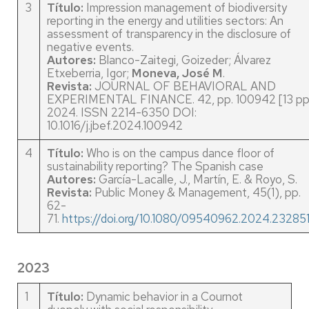
3
Título:
Impression management of biodiversity
reporting in the energy and utilities sectors: An
assessment of transparency in the disclosure of
negative events.
Autores:
Blanco-Zaitegi, Goizeder; Álvarez
Etxeberria, Igor;
Moneva, José M
.
Revista:
JOURNAL OF BEHAVIORAL AND
EXPERIMENTAL FINANCE. 42, pp. 100942 [13 pp.
2024. ISSN 2214-6350 DOI:
10.1016/j.jbef.2024.100942
4
Título:
Who is on the campus dance floor of
sustainability reporting? The Spanish case
Autores:
García-Lacalle, J., Martín, E. & Royo, S.
Revista:
Public Money & Management, 45(1), pp.
62-
71.
https://doi.org/10.1080/09540962.2024.23285
2023
1
Título:
Dynamic behavior in a Cournot