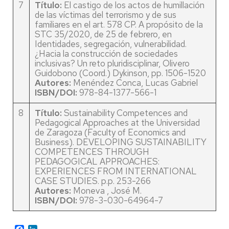
7
Título:
El castigo de los actos de humillación
de las víctimas del terrorismo y de sus
familiares en el art. 578 CP. A propósito de la
STC 35/2020, de 25 de febrero, en
Identidades, segregación, vulnerabilidad.
¿Hacia la construcción de sociedades
inclusivas? Un reto pluridisciplinar, Olivero
Guidobono (Coord.) Dykinson, pp. 1506-1520
Autores:
Menéndez Conca, Lucas Gabriel ​​​​​​​
ISBN/DOI:
978-84-1377-566-1
8
Título:
Sustainability Competences and
Pedagogical Approaches at the Universidad
de Zaragoza (Faculty of Economics and
Business). DEVELOPING SUSTAINABILITY
COMPETENCES THROUGH
PEDAGOGICAL APPROACHES:
EXPERIENCES FROM INTERNATIONAL
CASE STUDIES. p.p. 253-266​​​​​​​
Autores:
Moneva , José M. ​​​​​​​
ISBN/DOI:
978-3-030-64964-7
Facebook
LinkedIn