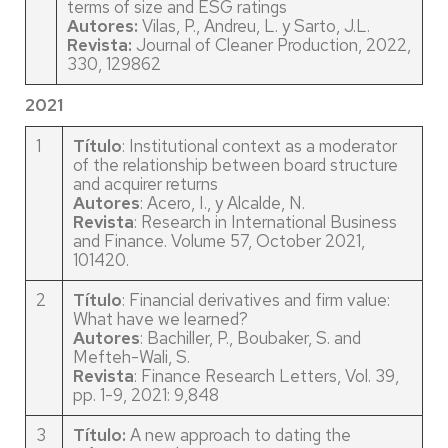
terms of size and ESG ratings
Autores:
Vilas, P., Andreu, L. y Sarto, J.L.
Revista:
Journal of Cleaner Production, 2022,
330, 129862
2021
1
Título
: Institutional context as a moderator
of the relationship between board structure
and acquirer returns
Autores
: Acero, I., y Alcalde, N.
Revista
: Research in International Business
and Finance. Volume 57, October 2021,
101420.
2
Título
: Financial derivatives and firm value:
What have we learned?
Autores
: Bachiller, P., Boubaker, S. and
Mefteh-Wali, S.
Revista
: Finance Research Letters, Vol. 39,
pp. 1-9, 2021: 9,848
3
Título:
A new approach to dating the