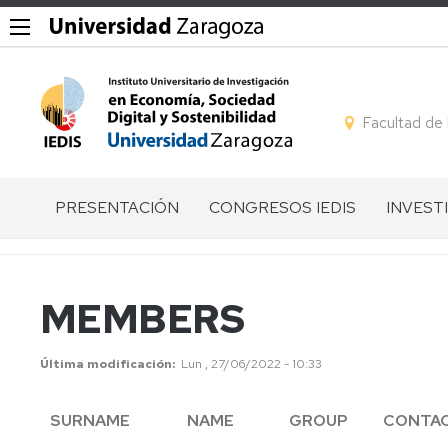
Facultad de
PRESENTACIÓN
CONGRESOS IEDIS
INVEST
QUÉ
GESTIÓN
LÍNEAS
ES
DE
DE
EL
CONGRESOS
INVEST
MEMBERS
IEDIS
I
GRUPO
EQUIPO
CONGRESO
DE
Última modificación
Lun , 27/06/2022 - 10:33
DIRECTIVO
IEDIS
INVEST
MIEMBROS
II
MIEMB
SURNAME
NAME
GROUP
CONTA
CONGRESO
POR