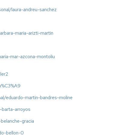
Económicas
ersonal/laura-andreu-sanchez
y
Sociales”
barbara-maria-arizti-martin
l/maria-mar-azcona-montoliu
ller2
Allu%C3%A9
onal/eduardo-martin-bandres-moline
o-barta-arroyos
l-belanche-gracia
ido-bellon-0