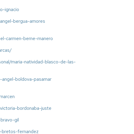
go-ignacio
se-angel-bergua-amores
a-del-carmen-berne-manero
arcas/
rsonal/maria-natividad-blasco-de-las-
el-angel-boldova-pasamar
-marcen
a-victoria-bordonaba-juste
-bravo-gil
o-bretos-fernandez