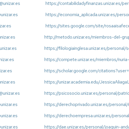
PROGRAMA
PILAR
Convocatoria
INTERREG
CONFERENCIAS
@unizar.es
https://contabilidadyfinanzas.unizar.es/pe
INTERREG
I:
Abierta
POCTEFA
IGACIÓN
POCTEFA
MSCA
INTERREG
SOY
unizar.es
https://economia_aplicada.unizar.es/pers
SUDOE
Ficha
CIENTÍFICA
PROGRAMA
PILAR
Convocatoria
CERV
zar.es
https://sites.google.com/site/rosaaisafe
CERV
II:
Presentación
abierta
CLUB
TO
CLÚSTERES
Charla
Interreg
Convocatorias
nizar.es
http://metodo.unizar.es/miembros-del-gr
RUNNING
ACIONAL
Seminario
POCTEFA
UNITA
Abiertas
IEDIS
Interreg
unizar.es
CERV
https://filologiainglesa.unizar.es/personal
CTOS
SUDOE
Presentación
izar.es
NALES
https://compete.unizar.es/miembros/nuria
Seminario
Interreg
zar.es
https://scholar.google.com/citations?u
POCTEFA
IS
nizar.es
https://unizar.academia.edu/JessicaAliagaL
@unizar.es
https://psicosocio.unizar.es/personal/patr
OURAL
unizar.es
https://derechoprivado.unizar.es/persona
unizar.es
https://derechoempresa.unizar.es/persona
@unizar.es
https://dae.unizar.es/personal/joaquin-and