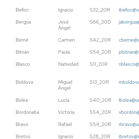
ARANZADI
ASSOCIATION
Belloc
Ignacio
S32_20R
ibelloc@u
OF
HUMAN,
LAW
Bergua
José
S66_20D
jabergua
SOCIAL
AND
Ángel
&
ECONOMICS
ARTIFICIAL
Berné
Carmen
S42_20R
cberne@u
COGNITION
III
IN
CONGRESO
Bitrián
Paula
S54_20R
pbitrian@
GROUP
INTERNACIONAL
DECISION
NUEVOS
Blasco
Natividad
S11_20R
nblasco@
AND
RETOS
NEGOTIATION
DEL
DERECHO
Boldova
Miguel
S13_20R
mboldova
SOCIETARIO
Ángel
Y
FINANCIERO
Bolea
Lucía
S40_20R
lbolea@u
Bordonaba
Victoria
S54_20R
vbordon@
Bravo
Rafael
S54_20R
rbravo@u
Bretos
Ignacio
S28_20R
ibretos@