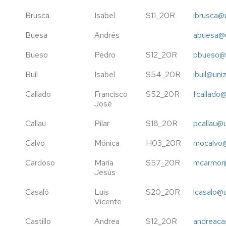
Brusca
Isabel
S11_20R
ibrusca@
Buesa
Andrés
abuesa@u
Bueso
Pedro
S12_20R
pbueso@u
Buil
Isabel
S54_20R
ibuil@uni
Callado
Francisco
S52_20R
fcallado@
José
Callau
Pilar
S18_20R
pcallau@
Calvo
Mónica
H03_20R
mocalvo@
Cardoso
María
S57_20R
mcarmor@
Jesús
Casaló
Luis
S20_20R
lcasalo@
Vicente
Castillo
Andrea
S12_20R
andreacas