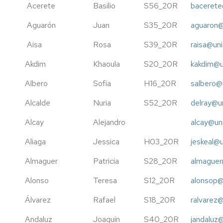
IEDIS
LÍNEA
PERSONAL
Acerete
Basilio
S56_20R
bacerete
DE
PTGAS
INVEST
III
Aguarón
Juan
S35_20R
aguaron@
CONGRESO
CONSEJO
IEDIS
IEDIS
ASESOR
Aisa
Rosa
S39_20R
raisa@uni
ATRAE
TALEN
IV
MEMORIA
Akdim
Khaoula
S20_20R
kakdim@u
INTERN
CONGRESO
CREACIÓN
IEDIS
Albero
-
Sofía
H16_20R
salbero@
PROYE
REGLAMENTO
Alcalde
Nuria
S52_20R
delray@un
NACIO
V
CONGRESO
PLANES
PLAN
Alcay
Alejandro
alcay@uni
IEDIS
DRA.
ESTRATÉGICOS
ESTRATÉGICO
HONOR
I+D+i
I+D+i
Aliaga
Jessica
H03_20R
jeskeal@u
CAUSA
2026-
OTROS
2025
SEHO
2030
2025
MEMORIAS
MEMORIA
Almaguer
Patricia
S28_20R
almaguer
IEDIS
ANUALES
2025
2026
INTERGEDI
BEHAVI
PLAN
REAL
2026
Alonso
Teresa
S12_20R
alonsop@
LAB
ESTRATÉGICO
AND
INTERNATIONAL
MEMORIA
I+D+i
IMAGINED
CONFERENCE
2024
Álvarez
Rafael
S18_20R
ralvarez@
2021-
SPACES
2025
IN
SEING
MEMORIA
Andaluz
Joaquín
S40_20R
jandaluz