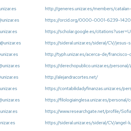
unizar.es
http://generes.unizar.es/members/catalan-
@unizar.es
https://orcid.org/0000-0001-6239-1420
unizar.es
https://scholar.google.es/citations?u
@unizar.es
https://sideral.unizar.es/sideral/CV/jesus
@unizar.es
http://typh.unizar.es/acerca-de/francisco-
@unizar.es
https://derechopublico.unizar.es/personal/
@unizar.es
http://alejandracortes.net/
@unizar.es
https://contabilidadyfinanzas.unizar.es/pe
@unizar.es
https://filologiainglesa.unizar.es/personal/
unizar.es
https://www.researchgate.net/profile/Sof
nizar.es
https://sideral.unizar.es/sideral/CV/angel-