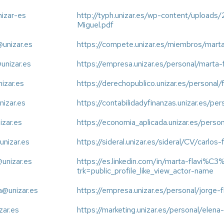
izar-es
http://typh.unizar.es/wp-content/upload
Miguel.pdf
unizar.es
https://compete.unizar.es/miembros/mart
unizar.es
https://empresa.unizar.es/personal/marta-
nizar.es
https://derechopublico.unizar.es/personal/f
nizar.es
https://contabilidadyfinanzas.unizar.es/pe
nizar.es
https://economia_aplicada.unizar.es/person
unizar.es
https://sideral.unizar.es/sideral/CV/carlos-
@unizar.es
https://es.linkedin.com/in/marta-flavi%
trk=public_profile_like_view_actor-name
ta@unizar.es
https://empresa.unizar.es/personal/jorge-f
zar.es
https://marketing.unizar.es/personal/elena