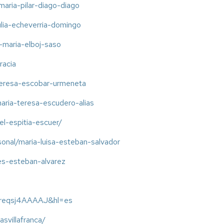
maria-pilar-diago-diago
/julia-echeverria-domingo
n-maria-elboj-saso
racia
a-teresa-escobar-urmeneta
/maria-teresa-escudero-alias
el-espitia-escuer/
rsonal/maria-luisa-esteban-salvador
res-esteban-alvarez
r=Sreqsj4AAAAJ&hl=es
asvillafranca/