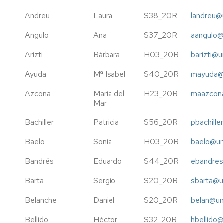
FILM
2026
2023
Andreu
Laura
S38_20R
landreu@
19H
III
INTERNATIONAL
ENCUENTRO
Angulo
Ana
S37_20R
aangulo@
CONFERENCE
DE
ON
TRABAJO
Arizti
Bárbara
H03_20R
barizti@u
CONTEMPORARY
SOCIAL
NARRATIVES
Ayuda
Mª Isabel
S40_20R
mayuda@u
IN
III
ENGLISH
NORDIC-
Azcona
María del
H23_20R
maazcona
IBERIAN
Mar
VII
DOCTORAL
INTERNATIONAL
WORKSHOP
Bachiller
Patricia
S56_20R
pbachille
CONFERENCE
ON
ON
Baelo
Sonia
BUSINESS
H03_20R
baelo@un
SOCIOLOGY
ECONOMICS
Bandrés
Eduardo
OF
S44_20R
ebandres
PUBLIC
16TH
Barta
Sergio
S20_20R
sbarta@u
AND
ANNUAL
SOCIAL
CONFERENCE
Belanche
Daniel
S20_20R
belan@un
POLICIES
OF
THE
Bellido
Héctor
S32_20R
hbellido@
FORO
SPANISH