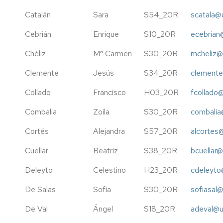
Catalán
Sara
S54_20R
scatala@
Cebrián
Enrique
S10_20R
ecebrian
Chéliz
Mª Carmen
S30_20R
mcheliz@
Clemente
Jesús
S34_20R
clemente
Collado
Francisco
H03_20R
fcollado
Combalia
Zoila
S30_20R
combalia
Cortés
Alejandra
S57_20R
alcortes
Cuellar
Beatriz
S38_20R
bcuellar
Deleyto
Celestino
H23_20R
cdeleyto
De Salas
Sofía
S30_20R
sofiasal@
De Val
Ángel
S18_20R
adeval@u