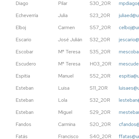
Diago
Pilar
S30_20R
mpdiago@
Echeverría
Julia
S23_20R
juliaed@u
Elboj
Carmen
S57_20R
celboj@u
Escario
José Julián
S32_20R
jescario@
Escobar
Mª Teresa
S35_20R
mescobar
Escudero
Mª Teresa
H03_20R
mescuder
Espitia
Manuel
S52_20R
espitia@
Esteban
Luisa
S11_20R
luisaes@
Esteban
Lola
S32_20R
lesteban
Esteban
Miguel
S29_20R
mesteban
Fandos
Carmina
S20_20R
cfandos@
Fatás
Francisco
S40_20R
ffatas@u