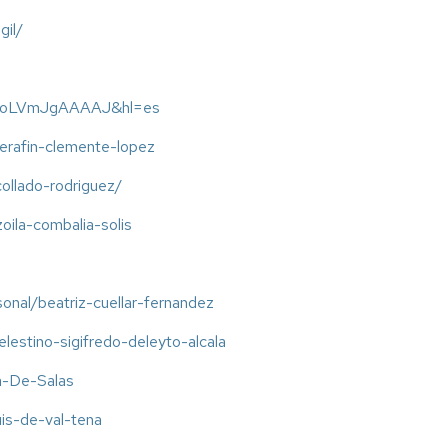
gil/
ser=UoLVmJgAAAAJ&hl=es
-serafin-clemente-lopez
collado-rodriguez/
zoila-combalia-solis
rsonal/beatriz-cuellar-fernandez
celestino-sigifredo-deleyto-alcala
ia-De-Salas
luis-de-val-tena