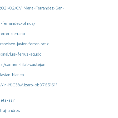
s/2021/02/CV_Maria-Ferrandez-San-
a-fernandez-olmos/
ferrer-serrano
rancisco-javier-ferrer-ortiz
rsonal/luis-ferruz-agudo
al/carmen-fillat-castejon
flavian-blanco
C3%A1n-l%C3%A1zaro-bb9765161?
leta-asin
-fraj-andres