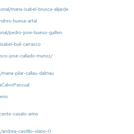
sonal/maria-isabel-brusca-alijarde
/andres-buesa-artal
onal/pedro-jose-bueso-guillen
-isabel-buil-carrasco
isco-jose-callado-munoz/
/maria-pilar-callau-dalmau
caCalvoPascual
reno
icente-casalo-arino
/andrea-castillo-olano-0