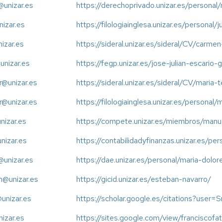
unizar.es
https://derechoprivado.unizar.es/personal/
nizar.es
https://filologiainglesa.unizar.es/personal
nizar.es
https://sideral.unizar.es/sideral/CV/carme
unizar.es
https://fegp.unizar.es/jose-julian-escario-g
@unizar.es
https://sideral.unizar.es/sideral/CV/mari
@unizar.es
https://filologiainglesa.unizar.es/personal
unizar.es
https://compete.unizar.es/miembros/manu
unizar.es
https://contabilidadyfinanzas.unizar.es/pe
@unizar.es
https://dae.unizar.es/personal/maria-dolo
@unizar.es
https://gicid.unizar.es/esteban-navarro/
unizar.es
https://scholar.google.es/citations?use
nizar.es
https://sites.google.com/view/franciscofat