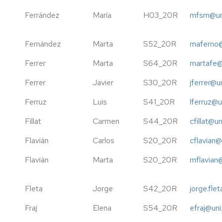
Ferrández
María
H03_20R
mfsm@un
Fernández
Marta
S52_20R
maferno@
Ferrer
Marta
S64_20R
martafe@
Ferrer
Javier
S30_20R
jferrer@u
Ferruz
Luis
S41_20R
lferruz@u
Fillat
Carmen
S44_20R
cfillat@u
Flavián
Carlos
S20_20R
cflavian@
Flavián
Marta
S20_20R
mflavian
Fleta
Jorge
S42_20R
jorge.fle
Fraj
Elena
S54_20R
efraj@uni