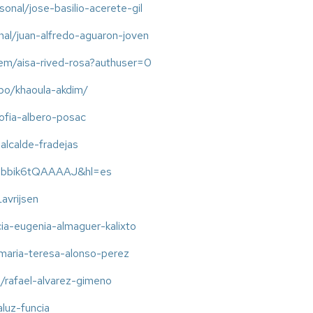
POCTEFA
Fundamentos
rsonal/jose-basilio-acerete-gil
para
Presentaciones
onal/juan-alfredo-aguaron-joven
Académicas
Profesionales"
cem/aisa-rived-rosa?authuser=0
"Escribe
upo/khaoula-akdim/
tu
TFM
/sofia-albero-posac
o
-alcalde-fradejas
Tesis
Doctoral
ser=bbik6tQAAAAJ&hl=es
con
LaTeX"
avrijsen
“Diseño
icia-eugenia-almaguer-kalixto
y
Ejecución
l/maria-teresa-alonso-perez
de
Experimentos
l/rafael-alvarez-gimeno
Online
en
aluz-funcia
Ciencias