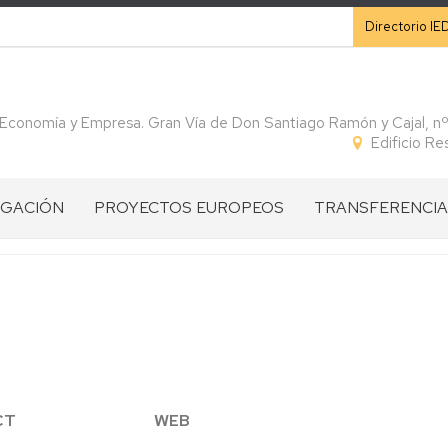
Secunda
Directorio IE
 Economía y Empresa. Gran Vía de Don Santiago Ramón y Cajal, n
Edificio R
IGACIÓN
PROYECTOS EUROPEOS
TRANSFERENCIA
CONVOCATORIAS
CÁTEDRAS
IGACIÓN
PROGRAMA
VISION
SPIN
HORIZONTE
GENERAL
OFF
S
EUROPA
HE
ARTÍCULOS
IGACIÓN
PROGRAMA
PILAR
INTERREG
DIVULGATIVOS
INTERREG
I:
SUDOE
ROS
SUDOE
ERC
CONVENIOS
CT
WEB
Ficha