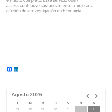
en texto completo. Este servicio
open
access
contribuye sustancialmente a mejorar la
difusión de la investigación en Economía.
Facebook
LinkedIn
Agosto 2026
Paginación
L
M
M
J
V
S
D
27
28
29
30
31
1
2