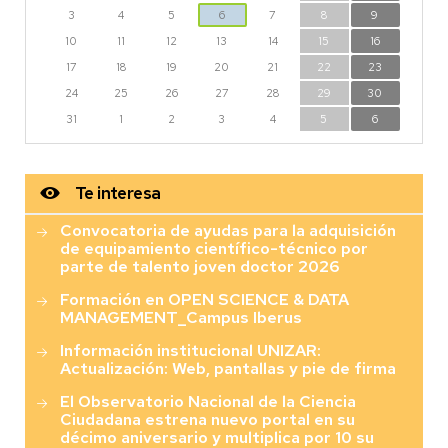
3
4
5
6
7
8
9
10
11
12
13
14
15
16
17
18
19
20
21
22
23
24
25
26
27
28
29
30
31
1
2
3
4
5
6
Te interesa
Convocatoria de ayudas para la adquisición
de equipamiento científico-técnico por
parte de talento joven doctor 2026
Formación en OPEN SCIENCE & DATA
MANAGEMENT_Campus Iberus
Información institucional UNIZAR:
Actualización: Web, pantallas y pie de firma
El Observatorio Nacional de la Ciencia
Ciudadana estrena nuevo portal en su
décimo aniversario y multiplica por 10 su