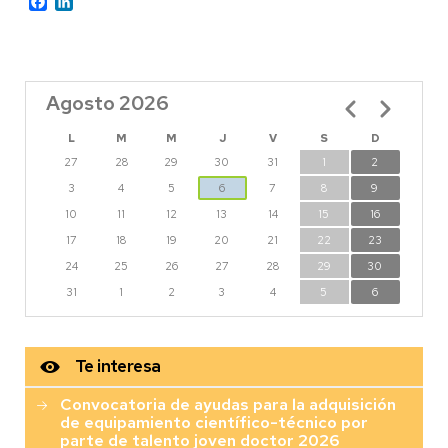
Facebook
LinkedIn
Agosto 2026
Paginación
L
M
M
J
V
S
D
27
28
29
30
31
1
2
3
4
5
6
7
8
9
10
11
12
13
14
15
16
17
18
19
20
21
22
23
24
25
26
27
28
29
30
31
1
2
3
4
5
6
Te interesa
Convocatoria de ayudas para la adquisición
de equipamiento científico-técnico por
parte de talento joven doctor 2026