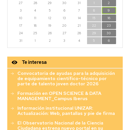
27
28
29
30
31
1
2
3
4
5
6
7
8
9
10
11
12
13
14
15
16
17
18
19
20
21
22
23
24
25
26
27
28
29
30
31
1
2
3
4
5
6
Te interesa
Convocatoria de ayudas para la adquisición
de equipamiento científico-técnico por
parte de talento joven doctor 2026
Formación en OPEN SCIENCE & DATA
MANAGEMENT_Campus Iberus
Información institucional UNIZAR:
Actualización: Web, pantallas y pie de firma
El Observatorio Nacional de la Ciencia
Ciudadana estrena nuevo portal en su