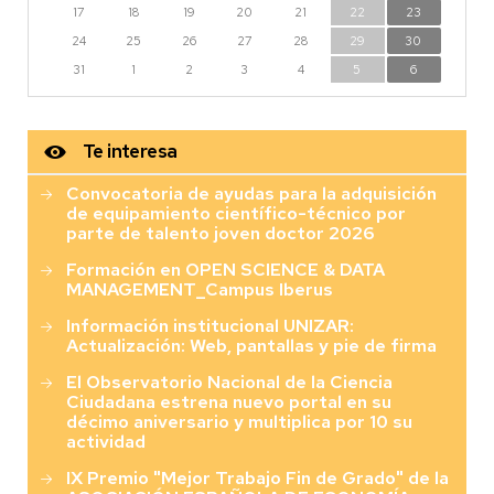
17
18
19
20
21
22
23
24
25
26
27
28
29
30
31
1
2
3
4
5
6
Te interesa
Convocatoria de ayudas para la adquisición
de equipamiento científico-técnico por
parte de talento joven doctor 2026
Formación en OPEN SCIENCE & DATA
MANAGEMENT_Campus Iberus
Información institucional UNIZAR:
Actualización: Web, pantallas y pie de firma
El Observatorio Nacional de la Ciencia
Ciudadana estrena nuevo portal en su
décimo aniversario y multiplica por 10 su
actividad
IX Premio "Mejor Trabajo Fin de Grado" de la