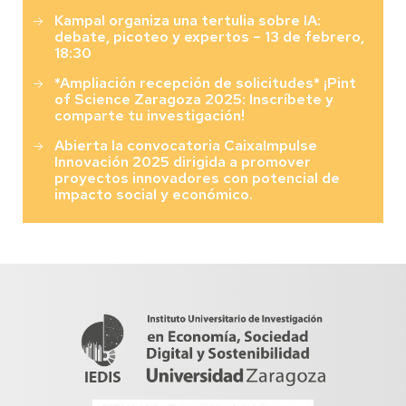
Kampal organiza una tertulia sobre IA:
debate, picoteo y expertos – 13 de febrero,
18:30
*Ampliación recepción de solicitudes* ¡Pint
of Science Zaragoza 2025: Inscríbete y
comparte tu investigación!
Abierta la convocatoria CaixaImpulse
Innovación 2025 dirigida a promover
proyectos innovadores con potencial de
impacto social y económico.